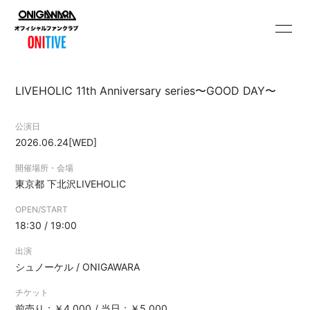
HOME
INFORMATION
LIVEHOLIC 11th Anniversary series〜GOOD DAY〜
SCHEDULE
PROFILE
公演日
VIDEO
DISCOGRAPHY
2026.06.24
[WED]
つぶやき
ONITIVE SPECIAL
開催場所・会場
contents
東京都
下北沢LIVEHOLIC
gawararadio
PHOTO
OPEN/START
18:30 / 19:00
Q&A
出演
シュノーケル / ONIGAWARA
チケット
前売り：￥4,000
当日：￥5,000